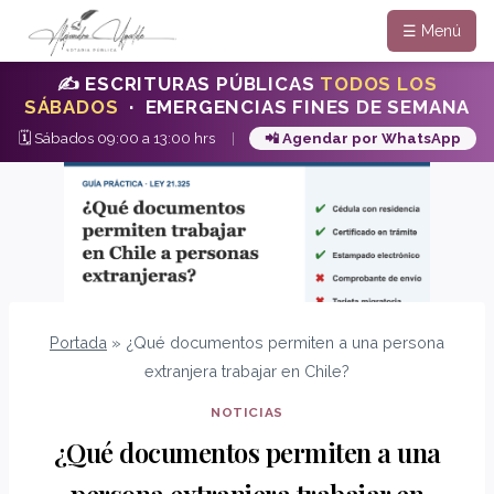
☰ Menú
✍️ ESCRITURAS PÚBLICAS
TODOS LOS
SÁBADOS
· EMERGENCIAS FINES DE SEMANA
🗓️ Sábados 09:00 a 13:00 hrs
|
📲 Agendar por WhatsApp
Saltar
al
contenido
Portada
»
¿Qué documentos permiten a una persona
extranjera trabajar en Chile?
NOTICIAS
¿Qué documentos permiten a una