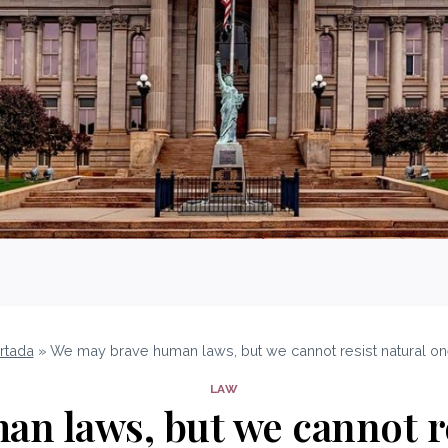
rtada
»
We may brave human laws, but we cannot resist natural on
LAW
n laws, but we cannot re