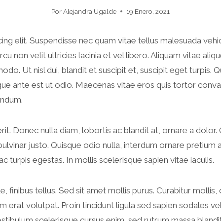
Por
Alejandra Ugalde
19 Enero, 2021
ing elit. Suspendisse nec quam vitae tellus malesuada vehi
non velit ultricies lacinia et vel libero. Aliquam vitae alique
. Ut nisl dui, blandit et suscipit et, suscipit eget turpis. Qu
ngue ante est ut odio. Maecenas vitae eros quis tortor conva
bendum.
. Donec nulla diam, lobortis ac blandit at, ornare a dolor. 
 pulvinar justo. Quisque odio nulla, interdum ornare pretium a
 turpis egestas. In mollis scelerisque sapien vitae iaculis.
inibus tellus. Sed sit amet mollis purus. Curabitur mollis, odi
m erat volutpat. Proin tincidunt ligula sed sapien sodales ve
stibulum scelerisque cursus enim, sed rutrum massa blandit