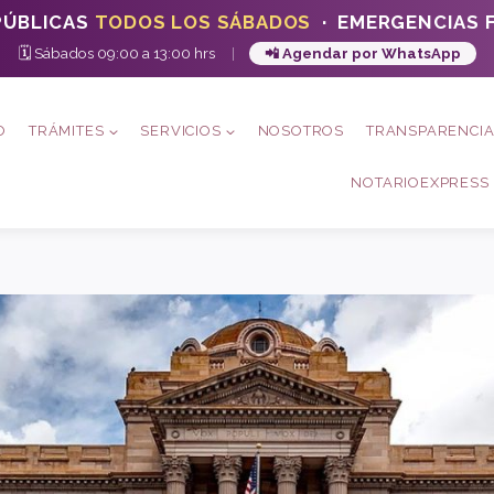
PÚBLICAS
TODOS LOS SÁBADOS
· EMERGENCIAS F
🗓️ Sábados 09:00 a 13:00 hrs
|
📲 Agendar por WhatsApp
O
TRÁMITES
SERVICIOS
NOSOTROS
TRANSPARENCI
NOTARIOEXPRESS