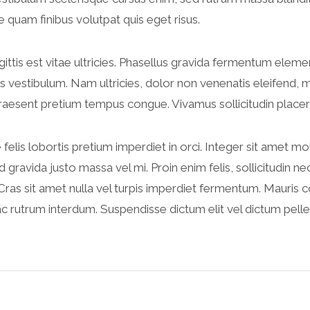
e quam finibus volutpat quis eget risus.
sagittis est vitae ultricies. Phasellus gravida fermentum e
vestibulum. Nam ultricies, dolor non venenatis eleifend, mass
raesent pretium tempus congue. Vivamus sollicitudin placerat 
felis lobortis pretium imperdiet in orci. Integer sit amet 
 gravida justo massa vel mi. Proin enim felis, sollicitudin nec
r. Cras sit amet nulla vel turpis imperdiet fermentum. Mauri
 ac rutrum interdum. Suspendisse dictum elit vel dictum pell