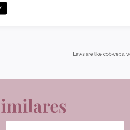
X
Laws are like cobwebs, wh
Similares