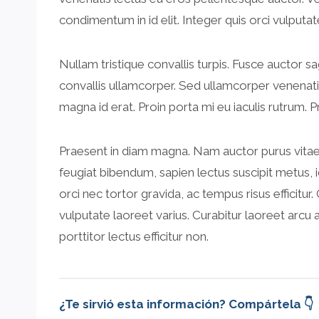
condimentum in id elit. Integer quis orci vulputat
Nullam tristique convallis turpis. Fusce auctor 
convallis ullamcorper. Sed ullamcorper venenatis 
magna id erat. Proin porta mi eu iaculis rutrum. P
Praesent in diam magna. Nam auctor purus vitae 
feugiat bibendum, sapien lectus suscipit metus, id
orci nec tortor gravida, ac tempus risus efficitu
vulputate laoreet varius. Curabitur laoreet arcu
porttitor lectus efficitur non.
¿Te sirvió esta información? Compártela 👇