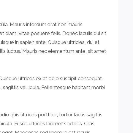
cula. Mauris interdum erat non mauris
t diam, vitae posuere felis. Donec iaculis dui sit
isque in sapien ante. Quisque ultricies, dui et
llis luctus. Mauris nec elementum ante, sit amet
Quisque ultrices ex at odio suscipit consequat.
, sagittis vel ligula. Pellentesque habitant morbi
o quis ultrices porttitor, tortor lacus sagittis
hicula. Fusce ultrices laoreet sodales. Cras
 eget. Maecenas sed libero id est iaculis