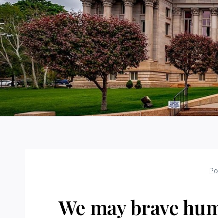
Po
We may brave huma