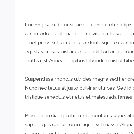
Lorem ipsum dolor sit amet, consectetur adipisc
commodo, eu aliquam tortor viverra. Fusce ac arcu 
amet purus sollicitudin, id pellentesque ex commodo
egestas cursus, nisl augue blandit tortor, ac co
mattis nisl. Aenean dapibus bibendum nisl ut bi
Suspendisse rhoncus ultricies magna sed hendrerit
Nunc nec tellus at justo pulvinar ultrices. Sed id
tristique senectus et netus et malesuada fames ac
Praesent in diam pretium, elementum augue vitae, f
sapien, quis cursus lorem ligula vel massa. Aliqua
venenatis lectus eu eros pellentesque auctor. Ve